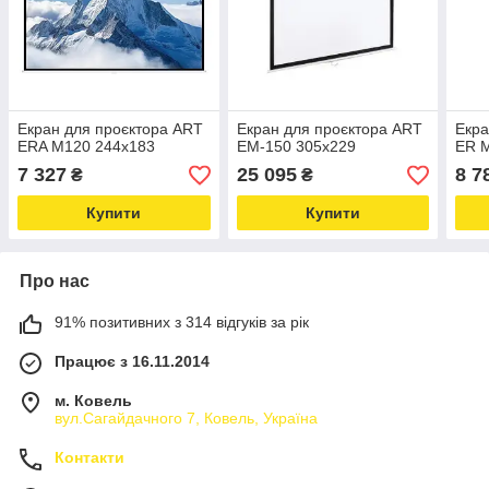
Екран для проєктора ART
Екран для проєктора ART
Екра
ERA M120 244x183
EM-150 305x229
ER 
7 327
25 095
8 7
₴
₴
Купити
Купити
Про нас
91% позитивних з 314 відгуків за рік
Працює з 16.11.2014
м. Ковель
вул.Сагайдачного 7, Ковель, Україна
Контакти