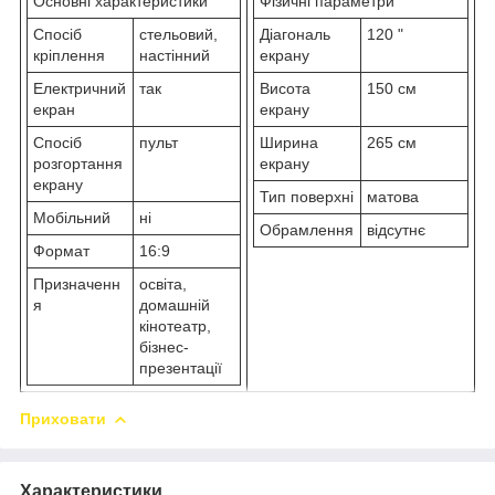
Основні характеристики
Фізичні параметри
Спосіб
стельовий,
Діагональ
120 "
кріплення
настінний
екрану
Електричний
так
Висота
150 см
екран
екрану
Спосіб
пульт
Ширина
265 см
розгортання
екрану
екрану
Тип поверхні
матова
Мобільний
ні
Обрамлення
відсутнє
Формат
16:9
Призначенн
освіта,
я
домашній
кінотеатр,
бізнес-
презентації
Приховати
Характеристики