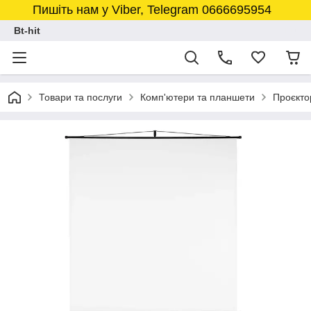
Пишіть нам у Viber, Telegram 0666695954
Bt-hit
Товари та послуги
Комп'ютери та планшети
Проєкто