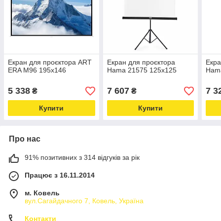
Екран для проєктора ART
Екран для проєктора
Екра
ERA M96 195x146
Hama 21575 125x125
Ham
5 338
7 607
7 3
₴
₴
Купити
Купити
Про нас
91% позитивних з 314 відгуків за рік
Працює з 16.11.2014
м. Ковель
вул.Сагайдачного 7, Ковель, Україна
Контакти