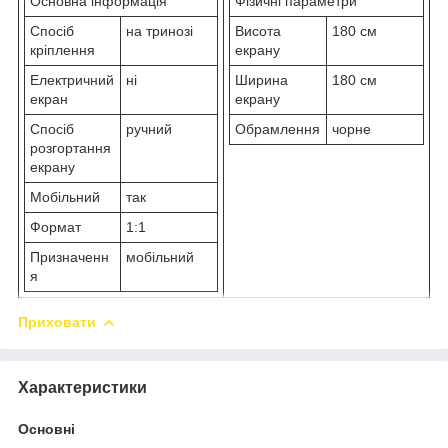
Основна інформація
Фізичні параметри
Спосіб
на тринозі
Висота
180 см
кріплення
екрану
Електричний
ні
Ширина
180 см
екран
екрану
Спосіб
ручний
Обрамлення
чорне
розгортання
екрану
Мобільний
так
Формат
1:1
Призначенн
мобільний
я
Приховати
Характеристики
Основні