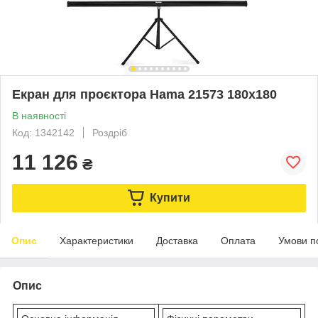
Екран для проєктора Hama 21573 180x180
В наявності
Код: 1342142
Роздріб
11 126
₴
Купити
Опис
Характеристики
Доставка
Оплата
Умови п
Опис