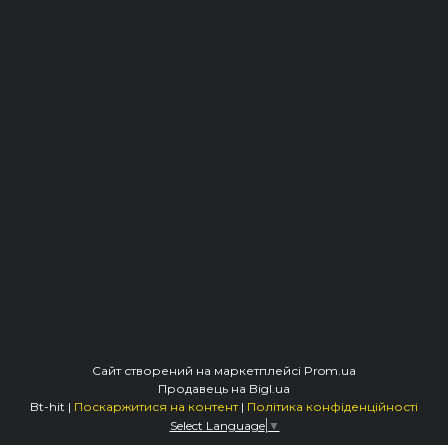
Сайт створений на маркетплейсі
Prom.ua
Продавець на Bigl.ua
Bt-hit |
Поскаржитися на контент
|
Політика конфіденційності
Select Language
▼