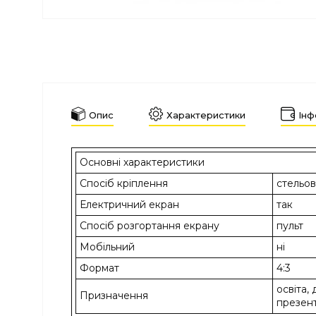
Опис
Характеристики
Інф
Основні характеристики
Спосіб кріплення
стельов
Електричний екран
так
Спосіб розгортання екрану
пульт
Мобільний
ні
Формат
4:3
освіта,
Призначення
презент