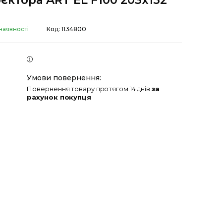
єктора ART EL F100 203x152
наявності
Код:
1134800
повернення товару протягом 14 днів
за
рахунок покупця