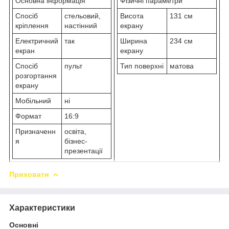
Основна інформація
Фізичні параметри
Спосіб
стельовий,
Висота
131 см
кріплення
настінний
екрану
Електричний
так
Ширина
234 см
екран
екрану
Спосіб
пульт
Тип поверхні
матова
розгортання
екрану
Мобільний
ні
Формат
16:9
Призначенн
освіта,
я
бізнес-
презентації
Приховати
Характеристики
Основні