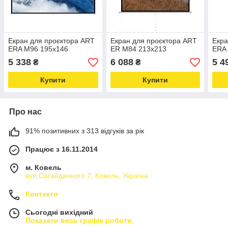
Екран для проєктора ART
Екран для проєктора ART
Екра
ERA M96 195x146
ER M84 213x213
ERA
5 338
6 088
5 4
₴
₴
Купити
Купити
Про нас
91% позитивних з 313 відгуків за рік
Працює з 16.11.2014
м. Ковель
вул.Сагайдачного 7, Ковель, Україна
Контакти
Сьогодні вихідний
Показати весь графік роботи