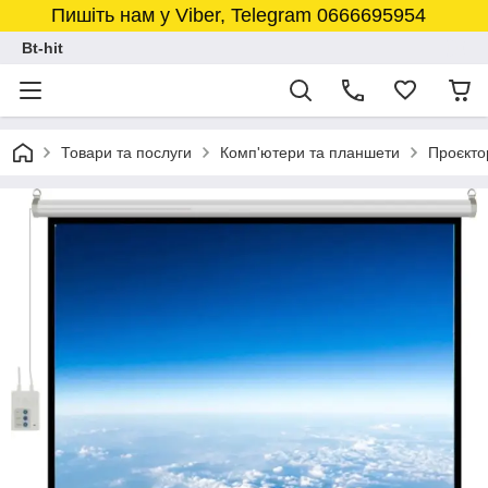
Пишіть нам у Viber, Telegram 0666695954
Bt-hit
Товари та послуги
Комп'ютери та планшети
Проєкто