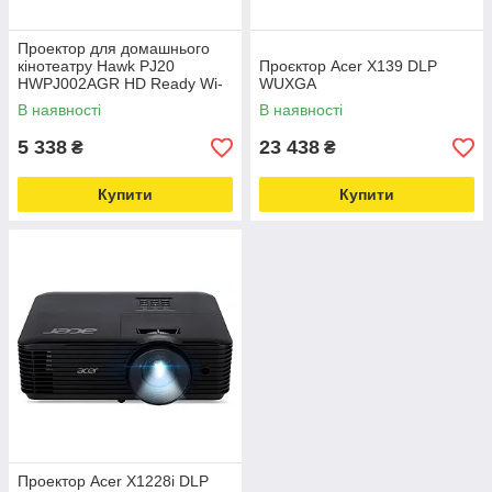
Проектор для домашнього
кінотеатру Hawk PJ20
Проєктор Acer X139 DLP
HWPJ002AGR HD Ready Wi-
WUXGA
Fi Bluetooth
В наявності
В наявності
5 338
23 438
₴
₴
Купити
Купити
Проектор Acer X1228i DLP