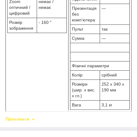
Zoom
немає /
оптичний /
немає
Презентація
—
цифровий
без
комп'ютера
Розмір
- 160 "
зображення
Пульт
так
Сумка
—
Фізичні параметри
Колір
срібний
Розміри
252 x 340 x
(шир. x вис.
190 мм
x гл.)
Вага
3,1 кг
Приховати