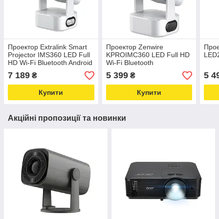
Проектор Extralink Smart
Проектор Zenwire
Прое
Projector IMS360 LED Full
KPROIMC360 LED Full HD
LED2
HD Wi-Fi Bluetooth Android
Wi-Fi Bluetooth
7 189
5 399
5 4
₴
₴
Купити
Купити
Акційні пропозиції та новинки