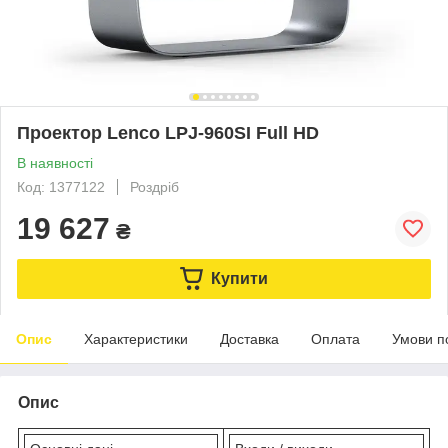
Проектор Lenco LPJ-960SI Full HD
В наявності
Код: 1377122
Роздріб
19 627
₴
Купити
Опис
Характеристики
Доставка
Оплата
Умови п
Опис