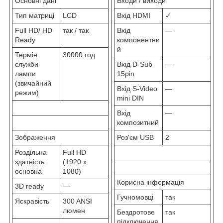
Основні дані
Входи / виходи
Тип матриці
LCD
Вхід HDMI
✓
Full HD/ HD
так / так
Вхід
—
Ready
компонентни
й
Термін
30000 год
служби
Вхід D-Sub
—
лампи
15pin
(звичайний
Вхід S-Video
—
режим)
mini DIN
Вхід
—
композитний
Зображення
Роз'єм USB
2
Роздільна
Full HD
здатність
(1920 x
основна
1080)
Корисна інформація
3D ready
—
Гучномовці
так
Яскравість
300 ANSI
люмен
Бездротове
так
підключення