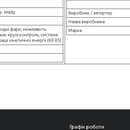
, ззаду
Виробник / імпортер
Назва виробника
іодні фари, можливість
Марка
ня, круїз-контроль, система
ації кінетичної енергії (KERS)
Графік роботи