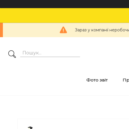
Зараз у компанії неробоч
Фото звіт
Пр