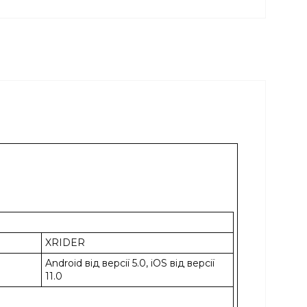
XRIDER
Android від версії 5.0, iOS від версії
11.0