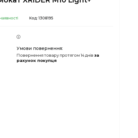
окат XRIDER M10 Light+
наявності
Код:
1308195
повернення товару протягом 14 днів
за
рахунок покупця