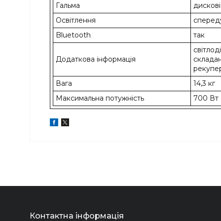
Гальма
дискові
Освітлення
спереду
Bluetooth
так
світлод
Додаткова інформація
складан
рекупер
Вага
14,3 кг
Максимальна потужність
700 Вт