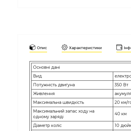
Опис
Характеристики
Інф
Основні дані
Вид
електр
Потужність двигуна
350 Вт
Живлення
акумул
Максимальна швидкість
20 км/г
Максимальний запас ходу на
40 км
одному заряді
Діаметр коліс
10 дюйм