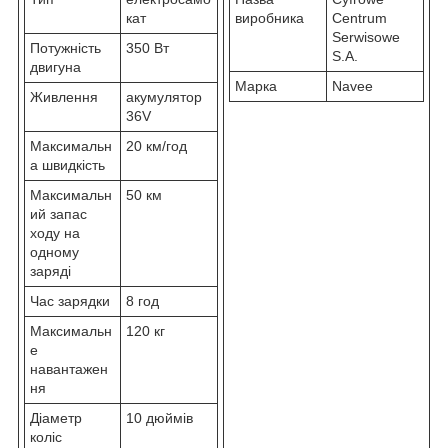
кат
виробника
Centrum
Serwisowe
Потужність
350 Вт
S.A.
двигуна
Марка
Navee
Живлення
акумулятор
36V
Максимальн
20 км/год
а швидкість
Максимальн
50 км
ий запас
ходу на
одному
заряді
Час зарядки
8 год
Максимальн
120 кг
е
навантажен
ня
Діаметр
10 дюймів
коліс