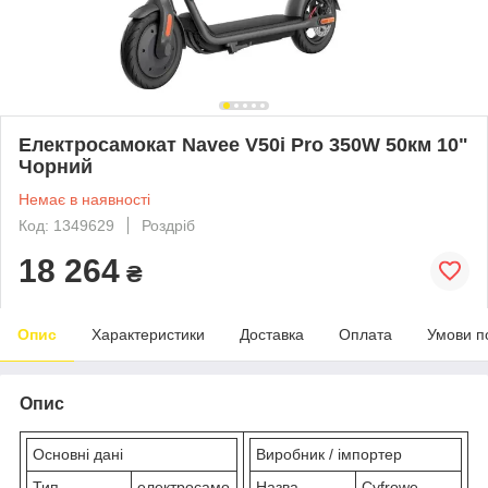
Електросамокат Navee V50i Pro 350W 50км 10"
Чорний
Немає в наявності
Код: 1349629
Роздріб
18 264
₴
Опис
Характеристики
Доставка
Оплата
Умови п
Опис
Основні дані
Виробник / імпортер
Тип
електросамо
Назва
Cyfrowe