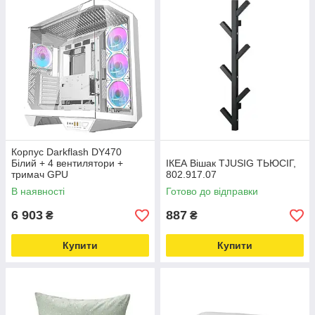
Корпус Darkflash DY470
Білий + 4 вентилятори +
IКЕА Вішак TJUSIG ТЬЮСІГ,
тримач GPU
802.917.07
В наявності
Готово до відправки
6 903
887
₴
₴
Купити
Купити