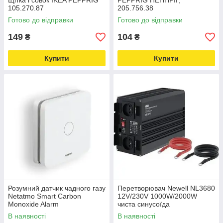
Щітка і совок IKEA PEPPRIG
PEPPRIG ПЕППРІГ,
105.270.87
205.756.38
Готово до відправки
Готово до відправки
149
104
₴
₴
Купити
Купити
Розумний датчик чадного газу
Перетворювач Newell NL3680
Netatmo Smart Carbon
12V/230V 1000W/2000W
Monoxide Alarm
чиста синусоїда
В наявності
В наявності