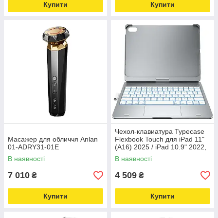
Купити
Купити
Чехол-клавиатура Typecase
Масажер для обличчя Anlan
Flexbook Touch для iPad 11"
01-ADRY31-01E
(A16) 2025 / iPad 10.9" 2022,
серебристый
В наявності
В наявності
7 010
4 509
₴
₴
Купити
Купити