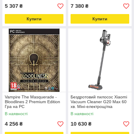
5 307
7 380
₴
₴
Купити
Купити
Vampire The Masquerade -
Бездротовий пилосос Xiaomi
Bloodlines 2 Premium Edition
Vacuum Cleaner G20 Max 60
Гра на PC
хв. Міні-електрощітка
В наявності
В наявності
4 256
10 630
₴
₴