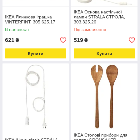
ІКЕА Основа настільної
ІКЕА Ялинкова іграшка
лампи STRÅLA СТРОЛА,
VINTERFINT, 305.625.17
303.325.26
В наявності
Під замовлення
621
519
₴
₴
Купити
Купити
ІКЕА Столові прибори для