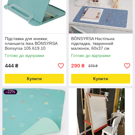
Підставка для книжки,
BÖNSYRSA Настільна
планшета Ікеа BÖNSYRSA
підкладка, тваринний
Bonsyrsa 105.619.10
малюнок, 60x37 см
905.620.67
Готово до відправки
Готово до відправки
444
290
₴
₴
370 ₴
Купити
Купити
–22%