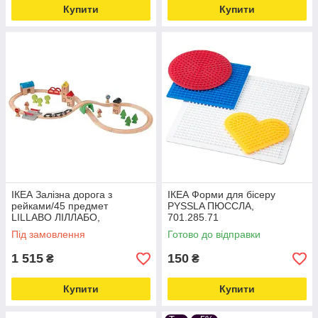
Купити
Купити
ІКЕА Залізна дорога з
ІКЕА Форми для бісеру
рейками/45 предмет
PYSSLA ПЮССЛА,
LILLABO ЛІЛЛАБО,
701.285.71
203.300.66
Під замовлення
Готово до відправки
1 515
150
₴
₴
Купити
Купити