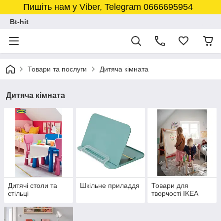
Пишіть нам у Viber, Telegram 0666695954
Bt-hit
Товари та послуги
Дитяча кімната
Дитяча кімната
Дитячі столи та
Шкільне приладдя
Товари для
стільці
творчості IKEA