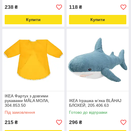
238
118
₴
₴
Купити
Купити
ІКЕА Фартух з довгими
рукавами MÅLA МОЛА,
ІКЕА Іграшка м’яка BLÅHAJ
304.853.50
БЛОХЕЙ, 205.406.63
Під замовлення
Готово до відправки
215
296
₴
₴