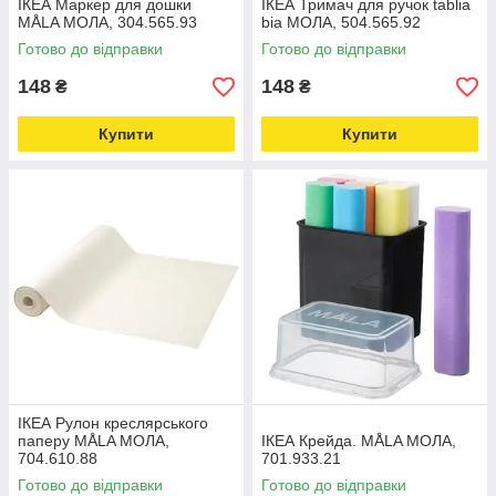
ІКЕА Маркер для дошки
ІКЕА Тримач для ручок tablia
MÅLA МОЛА, 304.565.93
bia МОЛА, 504.565.92
Готово до відправки
Готово до відправки
148
148
₴
₴
Купити
Купити
ІКЕА Рулон креслярського
паперу MÅLA МОЛА,
ІКЕА Крейда. MÅLA МОЛА,
704.610.88
701.933.21
Готово до відправки
Готово до відправки