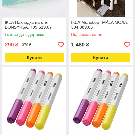
ІКЕА Накладка на стіл
ІКЕА Мольберт MÅLA МОЛА,
BÖNSYRSA, 705.619.07
304.889.66
Готово до відправки
Під замовлення
290
1 480
₴
₴
370 ₴
Купити
Купити