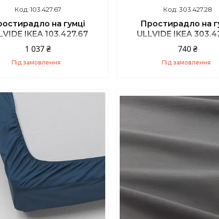
103.427.67
303.427.28
остирадло на гумці
Простирадло на г
LVIDE IKEA 103.427.67
ULLVIDE IKEA 303.4
1 037 ₴
740 ₴
Під замовлення
Під замовлення
Купити
Купити