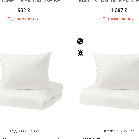
IGHET IKEA 104.236.88
NATTSLANDA IKEA 305
932 ₴
1 087 ₴
Під замовлення
Під замовлення
Купити
Купити
–22%
Залишилось 17 днів
603.371.60
003.371.77