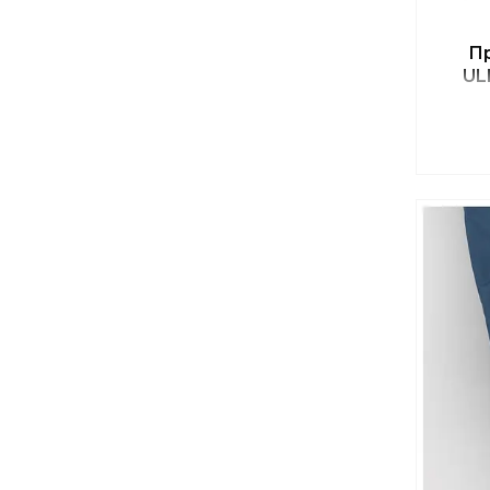
Пр
UL