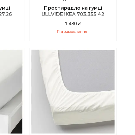
умці
Простирадло на гумці
27.26
ULLVIDE IKEA 703.355.42
1 480 ₴
Під замовлення
Купити