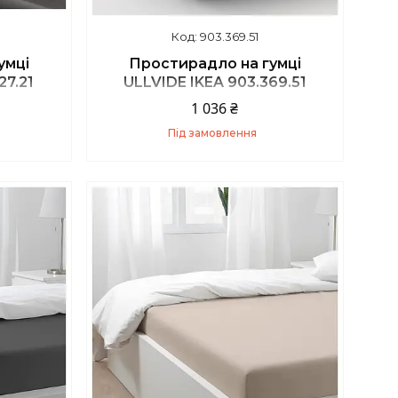
903.369.51
умці
Простирадло на гумці
27.21
ULLVIDE IKEA 903.369.51
1 036 ₴
Під замовлення
Купити