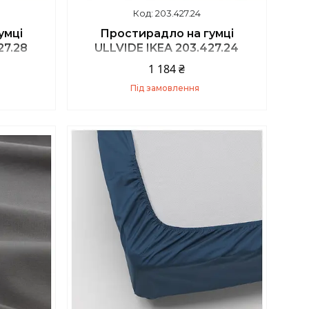
203.427.24
умці
Простирадло на гумці
27.28
ULLVIDE IKEA 203.427.24
1 184 ₴
Під замовлення
Купити