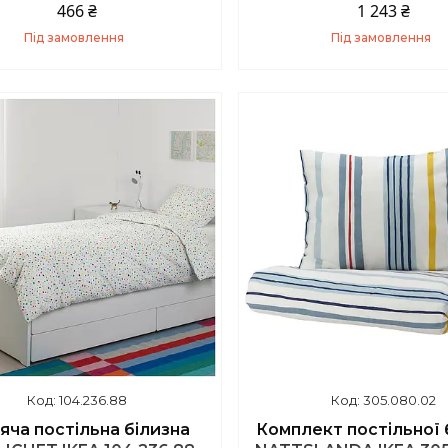
801.632.91
466 ₴
1 243 ₴
Під замовлення
Під замовлення
Купити
Купити
104.236.88
305.080.02
яча постільна білизна
Комплект постільної 