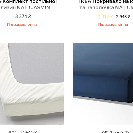
А Комплект постільної
ІКЕА Покривало на 
ілизин NATTJASMIN
та наволочка NATT
ТТЕЗМІН, 603.371.60
НАТТЕЗМІН, 003.37
3 374 ₴
2 312 ₴
2 948 ₴
Під замовлення
Під замовлення
Купити
Купити
103.427.72
703.427.26