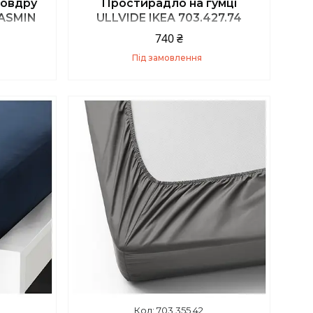
ковдру
Простирадло на гумці
JASMIN
ULLVIDE IKEA 703.427.74
1.77
740 ₴
Під замовлення
Купити
703.355.42