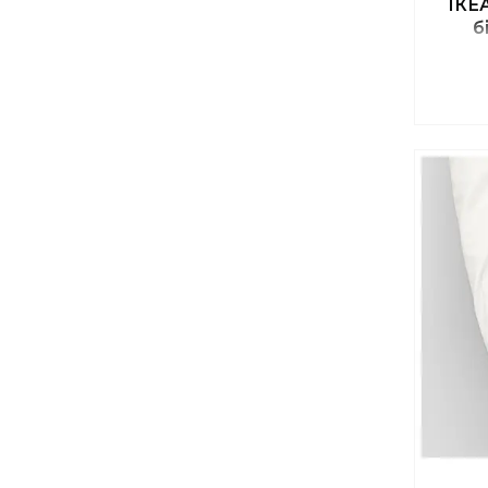
ІКЕ
б
НА