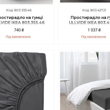
803.355.46
803.427.21
остирадло на гумці
Простирадло на г
VIDE IKEA 803.355.46
ULLVIDE IKEA 803.4
740 ₴
1 037 ₴
Під замовлення
Під замовлення
Купити
Купити