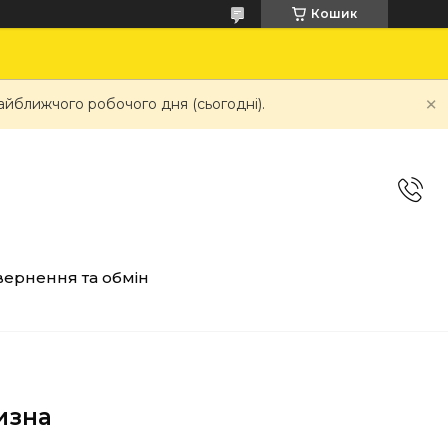
Кошик
айближчого робочого дня (сьогодні).
ернення та обмін
изна