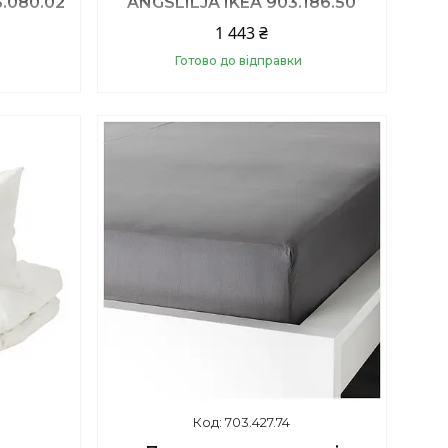
.080.02
ANGSLILJA IKEA 903.186.50
1 443 ₴
Готово до відправки
Купити
703.427.74