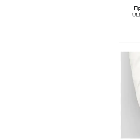
Пр
UL