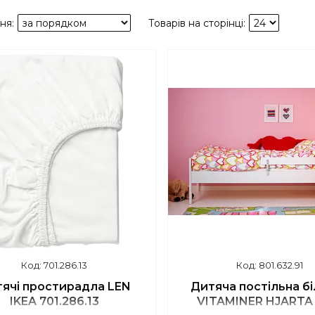
701.286.13
801.632.91
ячі простирадла LEN
Дитяча постільна б
IKEA 701.286.13
VITAMINER HJARTA 