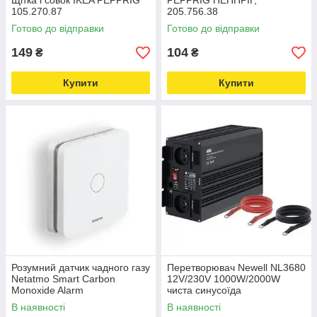
Щітка і совок IKEA PEPPRIG
PEPPRIG ПЕППРІГ,
105.270.87
205.756.38
Готово до відправки
Готово до відправки
149
104
₴
₴
Купити
Купити
Розумний датчик чадного газу
Перетворювач Newell NL3680
Netatmo Smart Carbon
12V/230V 1000W/2000W
Monoxide Alarm
чиста синусоїда
В наявності
В наявності