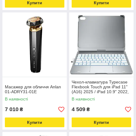
Купити
Купити
Чехол-клавиатура Typecase
Масажер для обличчя Anlan
Flexbook Touch для iPad 11"
01-ADRY31-01E
(A16) 2025 / iPad 10.9" 2022,
серебристый
В наявності
В наявності
7 010
4 509
₴
₴
Купити
Купити