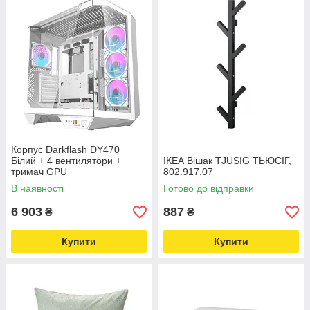
Корпус Darkflash DY470
Білий + 4 вентилятори +
IКЕА Вішак TJUSIG ТЬЮСІГ,
тримач GPU
802.917.07
В наявності
Готово до відправки
6 903
887
₴
₴
Купити
Купити