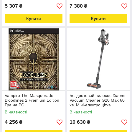
5 307
7 380
₴
₴
Купити
Купити
Vampire The Masquerade -
Бездротовий пилосос Xiaomi
Bloodlines 2 Premium Edition
Vacuum Cleaner G20 Max 60
Гра на PC
хв. Міні-електрощітка
В наявності
В наявності
4 256
10 630
₴
₴