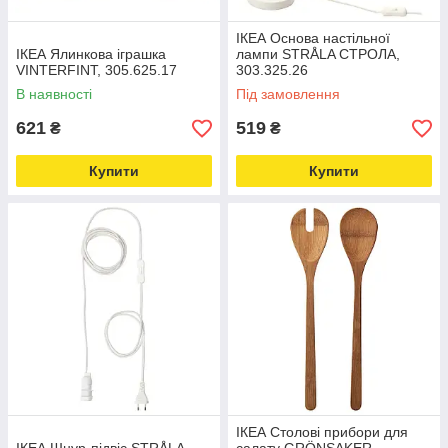
ІКЕА Основа настільної
ІКЕА Ялинкова іграшка
лампи STRÅLA СТРОЛА,
VINTERFINT, 305.625.17
303.325.26
В наявності
Під замовлення
621
519
₴
₴
Купити
Купити
ІКЕА Столові прибори для