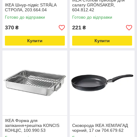
ІКЕА Столові прибори для
ІКЕА Шнур-підвіс STRÅLA
салату GRÖNSAKER,
СТРОЛА, 203.664.04
604.812.42
Готово до відправки
Готово до відправки
370
221
₴
₴
Купити
Купити
ІКЕА Форма для
запікання+решітка KONCIS
Сковорода ІКЕА ХЕМЛАГАД
КОНЦІС, 100.990.53
чорний, 17 см 704.679.62