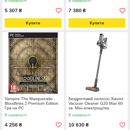
В наявності
В наявності
5 307
7 380
₴
₴
Купити
Купити
Vampire The Masquerade -
Бездротовий пилосос Xiaomi
Bloodlines 2 Premium Edition
Vacuum Cleaner G20 Max 60
Гра на PC
хв. Міні-електрощітка
В наявності
В наявності
4 256
10 630
₴
₴