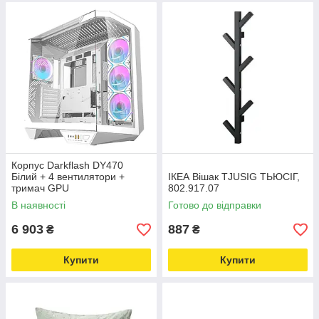
Корпус Darkflash DY470
Білий + 4 вентилятори +
IКЕА Вішак TJUSIG ТЬЮСІГ,
тримач GPU
802.917.07
В наявності
Готово до відправки
6 903
887
₴
₴
Купити
Купити