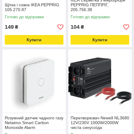
ІКЕА Серветка з мікрофібри
Щітка і совок IKEA PEPPRIG
PEPPRIG ПЕППРІГ,
105.270.87
205.756.38
Готово до відправки
Готово до відправки
149
104
₴
₴
Купити
Купити
Розумний датчик чадного газу
Перетворювач Newell NL3680
Netatmo Smart Carbon
12V/230V 1000W/2000W
Monoxide Alarm
чиста синусоїда