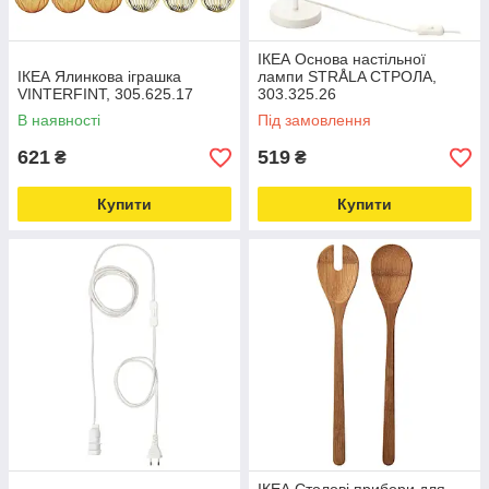
ІКЕА Основа настільної
ІКЕА Ялинкова іграшка
лампи STRÅLA СТРОЛА,
VINTERFINT, 305.625.17
303.325.26
В наявності
Під замовлення
621
519
₴
₴
Купити
Купити