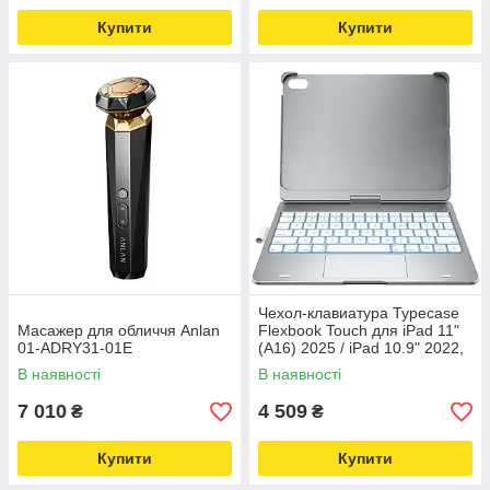
Купити
Купити
Чехол-клавиатура Typecase
Масажер для обличчя Anlan
Flexbook Touch для iPad 11"
01-ADRY31-01E
(A16) 2025 / iPad 10.9" 2022,
серебристый
В наявності
В наявності
7 010
4 509
₴
₴
Купити
Купити