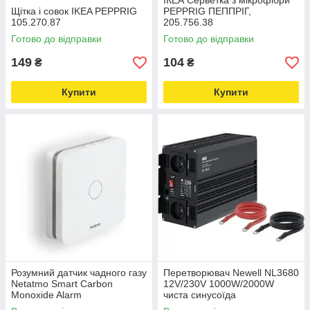
ІКЕА Серветка з мікрофібри
Щітка і совок IKEA PEPPRIG
PEPPRIG ПЕППРІГ,
105.270.87
205.756.38
Готово до відправки
Готово до відправки
149
104
₴
₴
Купити
Купити
Розумний датчик чадного газу
Перетворювач Newell NL3680
Netatmo Smart Carbon
12V/230V 1000W/2000W
Monoxide Alarm
чиста синусоїда