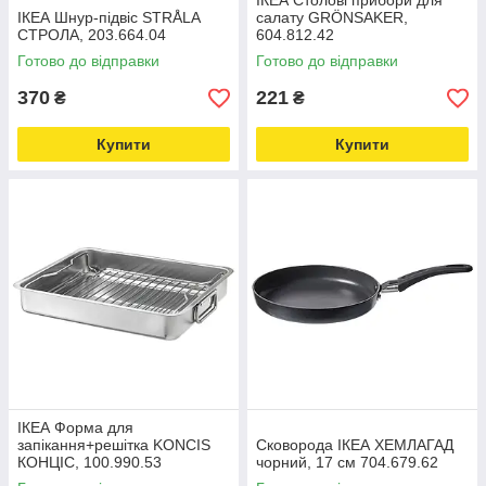
ІКЕА Столові прибори для
ІКЕА Шнур-підвіс STRÅLA
салату GRÖNSAKER,
СТРОЛА, 203.664.04
604.812.42
Готово до відправки
Готово до відправки
370
221
₴
₴
Купити
Купити
ІКЕА Форма для
запікання+решітка KONCIS
Сковорода ІКЕА ХЕМЛАГАД
КОНЦІС, 100.990.53
чорний, 17 см 704.679.62