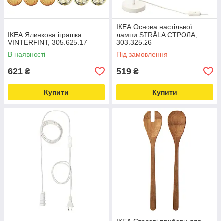
ІКЕА Основа настільної
ІКЕА Ялинкова іграшка
лампи STRÅLA СТРОЛА,
VINTERFINT, 305.625.17
303.325.26
В наявності
Під замовлення
621
519
₴
₴
Купити
Купити