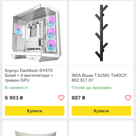
Корпус Darkflash DY470
Білий + 4 вентилятори +
IКЕА Вішак TJUSIG ТЬЮСІГ,
тримач GPU
802.917.07
В наявності
Готово до відправки
6 903
887
₴
₴
Купити
Купити