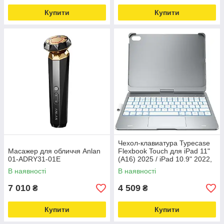
Купити
Купити
Чехол-клавиатура Typecase
Масажер для обличчя Anlan
Flexbook Touch для iPad 11"
01-ADRY31-01E
(A16) 2025 / iPad 10.9" 2022,
серебристый
В наявності
В наявності
7 010
4 509
₴
₴
Купити
Купити