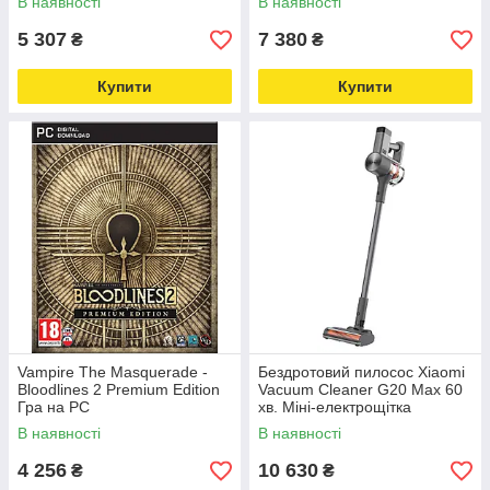
В наявності
В наявності
5 307
7 380
₴
₴
Купити
Купити
Vampire The Masquerade -
Бездротовий пилосос Xiaomi
Bloodlines 2 Premium Edition
Vacuum Cleaner G20 Max 60
Гра на PC
хв. Міні-електрощітка
В наявності
В наявності
4 256
10 630
₴
₴