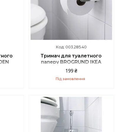
003.285.40
тного
Тримач для туалетного
DEN
паперу BROGRUND IKEA
540.26
003.285.40
199 ₴
Під замовлення
Купити