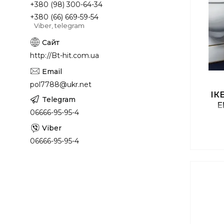
+380 (98) 300-64-34
+380 (66) 669-59-54
Viber, telegram
http://Bt-hit.com.ua
pol7788@ukr.net
ІК
E
06666-95-95-4
06666-95-95-4