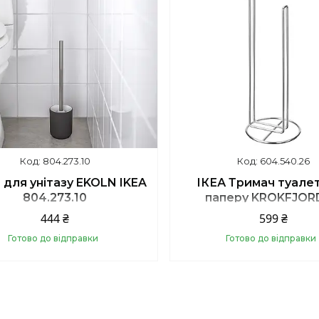
804.273.10
604.540.26
 для унітазу EKOLN IKEA
ІКЕА Тримач туале
804.273.10
паперу KROKFJOR
КРОКФІЙОРДЕН, 604.
444 ₴
599 ₴
Готово до відправки
Готово до відправки
Купити
Купити