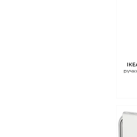
ІКЕ
ручк