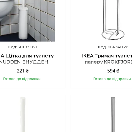
301.972.60
604.540.26
ЕА Щітка для туалету
ІКЕА Тримач туале
NUDDEN ЕНУДДЕН,
паперу KROKFJOR
301.972.60
КРОКФІЙОРДЕН, 604.
221 ₴
594 ₴
Готово до відправки
Готово до відправки
Купити
Купити