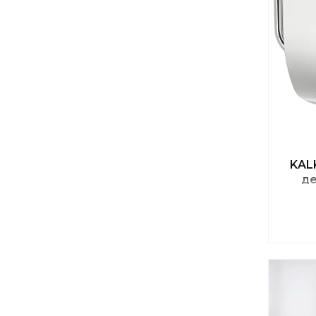
KAL
де
бум