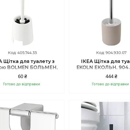
405.744.35
904.930.07
А Щітка для туалету з
ІКЕА Щітка для ту
ою BOLMEN БОЛЬМЕН,
EKOLN ЕКОЛЬН, 904.
405.744.35
60 ₴
444 ₴
Готово до відправки
Готово до відправки
Купити
Купити