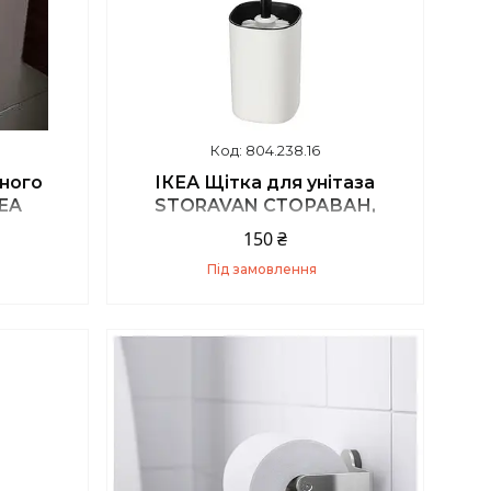
804.238.16
ного
ІКЕА Щітка для унітаза
KEA
STORAVAN СТОРАВАН,
804.238.16
150 ₴
Під замовлення
Купити