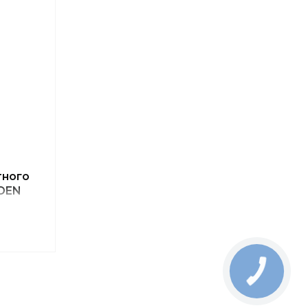
тного
DEN
540.26