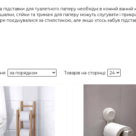
а підставки для туалетного паперу необхідні в кожній ванній
вішалки, стійки та тримачі для паперу можуть слугувати і прик
е поєднувалися за стилістикою, але якщо хтось забув підставк