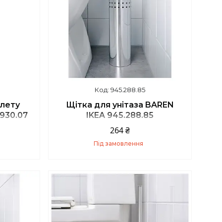
945.288.85
алету
Щітка для унітаза BAREN
930.07
IKEA 945.288.85
264 ₴
Під замовлення
Купити