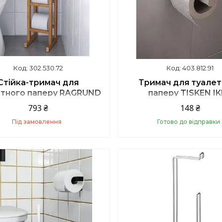
302.530.72
403.812.91
Стійка-тримач для
Тримач для туалет
етного паперу RAGRUND
паперу TISKEN I
IKEA 302.530.72
403.812.91
793 ₴
148 ₴
Під замовлення
Готово до відправки
Купити
Купити