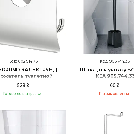
002.914.76
905.744.33
KGRUND КАЛЬКГРУНД
Щітка для унітазу 
ржатель туалетной
IKEA 905.744.3
аги, хромированный |
528 ₴
60 ₴
IKEA 002.914.76
Готово до відправки
Під замовлення
Купити
Купити