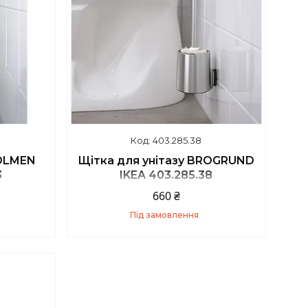
403.285.38
BOLMEN
Щітка для унітазу BROGRUND
3
IKEA 403.285.38
660 ₴
Під замовлення
Купити