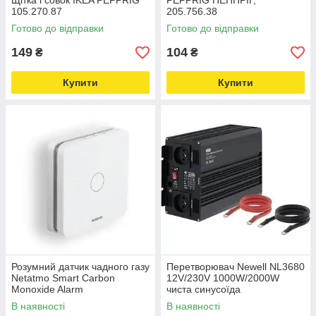
Щітка і совок IKEA PEPPRIG
PEPPRIG ПЕППРІГ,
105.270.87
205.756.38
Готово до відправки
Готово до відправки
149
104
₴
₴
Купити
Купити
Розумний датчик чадного газу
Перетворювач Newell NL3680
Netatmo Smart Carbon
12V/230V 1000W/2000W
Monoxide Alarm
чиста синусоїда
В наявності
В наявності