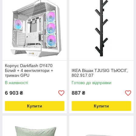
Корпус Darkflash DY470
Білий + 4 вентилятори +
IКЕА Вішак TJUSIG ТЬЮСІГ,
тримач GPU
802.917.07
В наявності
Готово до відправки
6 903
887
₴
₴
Купити
Купити