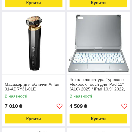
Купити
Купити
Чехол-клавиатура Typecase
Масажер для обличчя Anlan
Flexbook Touch для iPad 11"
01-ADRY31-01E
(A16) 2025 / iPad 10.9" 2022,
серебристый
В наявності
В наявності
7 010
4 509
₴
₴
Купити
Купити