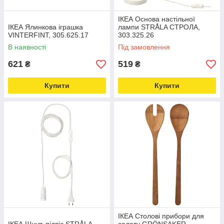
ІКЕА Основа настільної
ІКЕА Ялинкова іграшка
лампи STRÅLA СТРОЛА,
VINTERFINT, 305.625.17
303.325.26
В наявності
Під замовлення
621
519
₴
₴
Купити
Купити
ІКЕА Столові прибори для