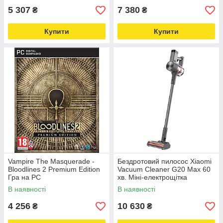
5 307
7 380
₴
₴
Купити
Купити
Vampire The Masquerade -
Бездротовий пилосос Xiaomi
Bloodlines 2 Premium Edition
Vacuum Cleaner G20 Max 60
Гра на PC
хв. Міні-електрощітка
В наявності
В наявності
4 256
10 630
₴
₴