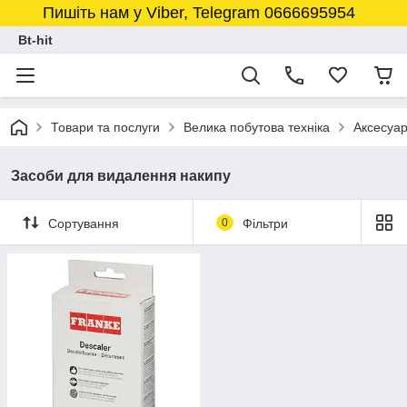
Пишіть нам у Viber, Telegram 0666695954
Bt-hit
Товари та послуги
Велика побутова техніка
Аксесуар
Засоби для видалення накипу
Сортування
0
Фільтри